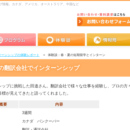
プ情報。カナダ、アメリカ、オーストラリア、中国など
お問い合わせ・資料請求
お問い
せフォーム
ラム
体験談
情報局
ターンシップの体験レポート
体験談：春・夏の短期留学とインターン
の翻訳会社でインターンシップ
シップに挑戦した田邉さん。翻訳会社で様々な仕事を経験し、プロの方
目標が見えてきたと語ってくれました。
概要
内容
3週間
カナダ バンクーバー
翻訳・通訳会社