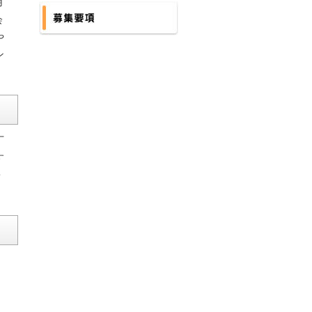
用
よくあるご質問
会
や
募集要項
ン
丁
す
・