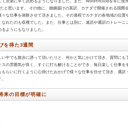
次第に早く読めるようになりました。また、WordやExcelを常に使
したと思います。 その他に、婚姻届けの英訳、カナダで開催される国際
様々な仕事を体験させて頂きました。その過程でカナダの各地域の位置
くなれたのも収穫でした。また、仕事とは別に、速読や通訳のトレーニ
めるようにもなりました。
びを得た3週間
しい中でも散歩に誘って頂いたりと、何かと気にかけて頂き、質問にも
ィスの雰囲気が良く、すぐに打ち解けることができ、毎日楽しく仕事を
をもらいに行くように心掛けたおかげで様々な仕事を任せて頂き、通訳
す。
将来の目標が明確に