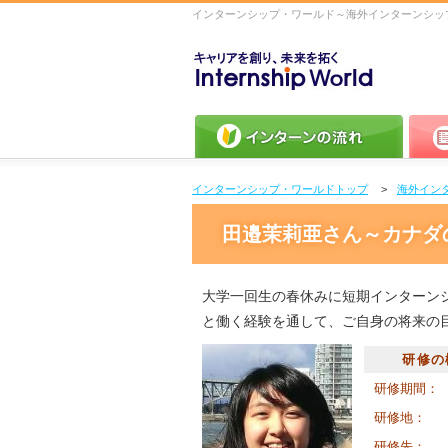
インターンシップ・ワールド～海外インターンシッ
キャリアを作り、未来を拓く
Intership wolrd
インターンの流れ
プログ
インターンシップ・ワールドトップ
海外イン
田邉茉莉亜さん～カナダ
大学一回生の春休みに短期インターン
と働く経験を通して、ご自身の将来の
研修の
研修期間：
研修地：
研修先：