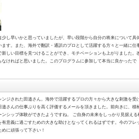
は少し早いかと思っていましたが、早い段階から自分の将来について具
います。また、海外で翻訳・通訳のプロとして活躍する方々と一緒に仕
で新しい目標を見つけることができ、モチベーションも上がりました。
らなければと思いました。このプログラムに参加して本当に良かったで
レンジされた田邉さん。海外で活躍するプロの方々から大きな刺激を受
田邉さんの仕事ぶりを高く評価するメールを頂きました。前向きに、積
ーンシップ体験ができたようですね。 ご自身の未来をしっかり見据える
を有意義に過ごすための大きな助けとなってくれるはずです。今のフレ
ために頑張って下さい！