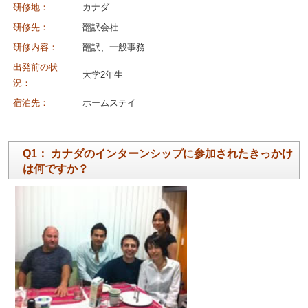
研修地：
カナダ
研修先：
翻訳会社
研修内容：
翻訳、一般事務
出発前の状
大学2年生
況：
宿泊先：
ホームステイ
Q1： カナダのインターンシップに参加されたきっかけ
は何ですか？