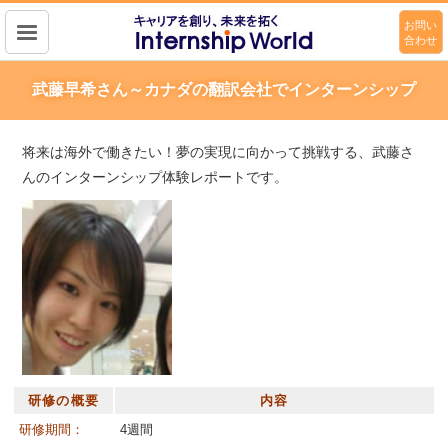
お問い
合わせ
キャリアを作り、未来を拓く
Intership wolrd
武藤早希さん～カナダの翻訳会社でインターンシップ
将来は海外で働きたい！夢の実現に向かって挑戦する、武藤さ
んのインターンシップ体験レポートです。
研修の概要
内容
研修期間：
4週間